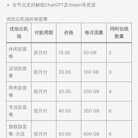
全节点支持解锁ChatGPT及Steam等资源
优信云机场价格套餐
优信云机
同时在线
付款周期
价格
每月流量
场
数量
休闲款套
按月付
15.00
50 GB
2
餐
运动款套
按月付
20.00
100 GB
3
餐
商务款套
按月付
30.00
200 GB
4
餐
专业款套
按月付
40.00
350 GB
6
餐
旗舰版套
餐-大流
按月付
50.00
600 GB
6