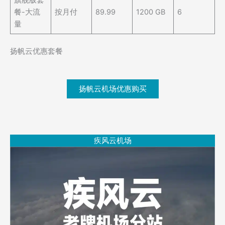
餐-大流
按月付
89.99
1200 GB
6
量
扬帆云优惠套餐
扬帆云机场优惠购买
疾风云机场