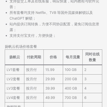
支持提交工单及在线客服，响应快速，站内教程与软件完
善；
所有套餐均支持 Netflix、TVB 等国外流媒体解锁以及
ChatGPT 解锁；
站内提供订阅转换，方便不同协议配置，避免订阅信息泄
露；
支持支付宝支付，方便快捷；
扬帆云机场价格套餐
同时在线
扬帆云
付款周期
价格
每月流量
数量
LV1套餐
按月付
15.99
100 GB
2
LV2套餐
按月付
29.99
200 GB
3
LV3套餐
按月付
39.99
400 GB
4
LV4套餐
按月付
49.99
700 GB
6
旗舰版套